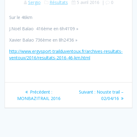
Sergio
Résultats
5 avril 2016
|
0
Sur le 46km
J.Noël Balao 416ème en 6h41’09 »
Xavier Balao 736ème en 8h24’36 »
http://www.ergysport-trailduventoux.fr/archives-resultats-
ventoux/2016/resultats-2016-46-km.html
Navigation
Article
Article
Précédent :
Suivant :
Nouste trail –
de
précédent
suivant
MONBAZITRAIL 2016
02/04/16
:
:
l’article