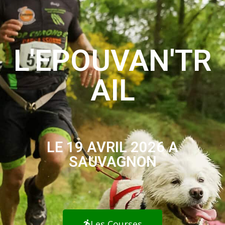
L'EPOUVAN'TR
AIL
LE 19 AVRIL 2026 A
SAUVAGNON
Les Courses