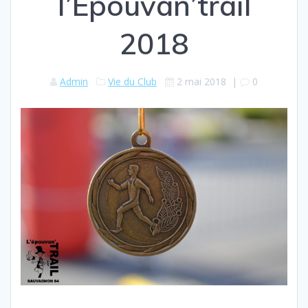
l’Epouvan’trail
2018
Admin
Vie du Club
2 mai 2018
|
0