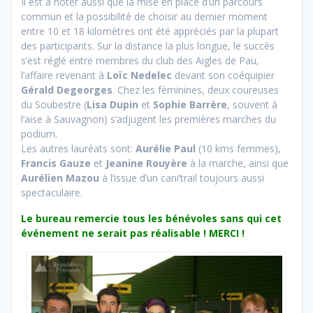
Il est à noter aussi que la mise en place d’un parcours
commun et la possibilité de choisir au dernier moment
entre 10 et 18 kilomètres ont été appréciés par la plupart
des participants. Sur la distance la plus longue, le succès
s’est réglé entre membres du club des Aigles de Pau,
l’affaire revenant à
Loïc Nedelec
devant son coéquipier
Gérald Degeorges
. Chez les féminines, deux coureuses
du Soubestre (
Lisa Dupin
et
Sophie Barrère
, souvent à
l’aise à Sauvagnon) s’adjugent les premières marches du
podium.
Les autres lauréats sont:
Aurélie Paul
(10 kms femmes),
Francis Gauze
et
Jeanine Rouyère
à la marche, ainsi que
Aurélien Mazou
à l’issue d’un cani’trail toujours aussi
spectaculaire.
Le bureau remercie tous les bénévoles sans qui cet
événement ne serait pas réalisable ! MERCI !