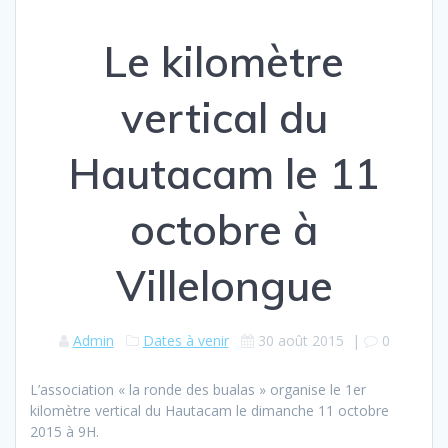
Le kilomètre
vertical du
Hautacam le 11
octobre à
Villelongue
Admin
Dates à venir
30 août 2015
|
0
L’association « la ronde des bualas » organise le 1er
kilomètre vertical du Hautacam le dimanche 11 octobre
2015 à 9H.